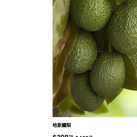
哈斯鱷梨
正常價格
$498.75
75