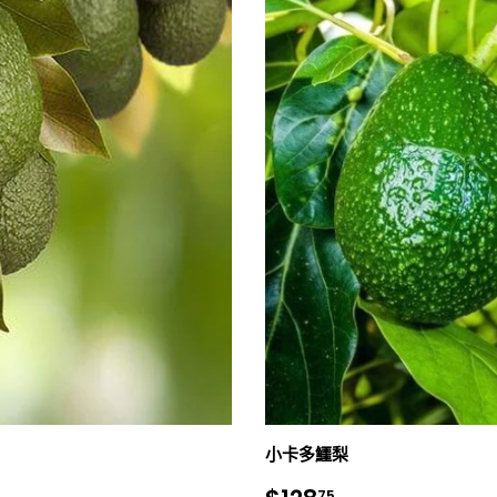
小卡多鱷梨
75