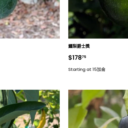
鱷梨爵士獎
正
$178.75
$178
75
常
價
Starting at 15加侖
格