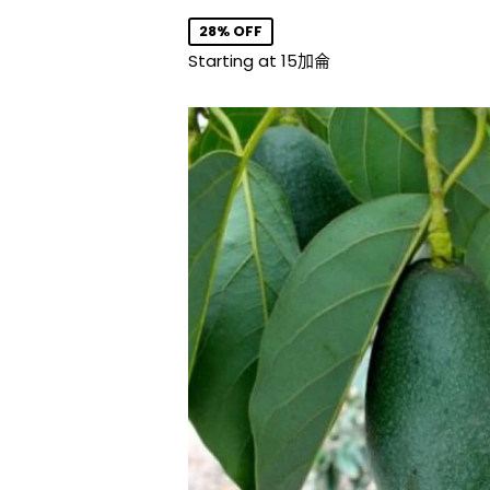
售
價
28% OFF
格
Starting at 15加侖