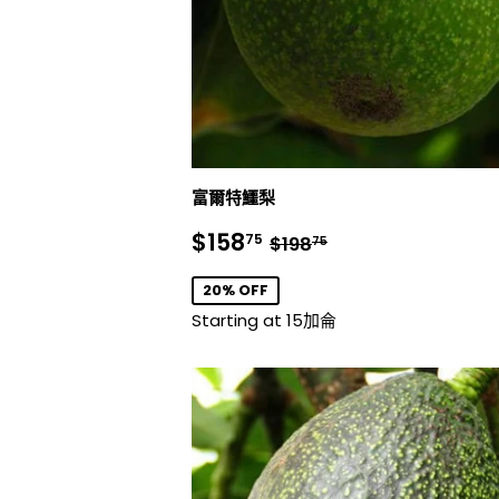
富爾特鱷梨
銷
$158.75
正常價格
$198.75
$158
75
$198
75
售
價
20% OFF
格
Starting at 15加侖