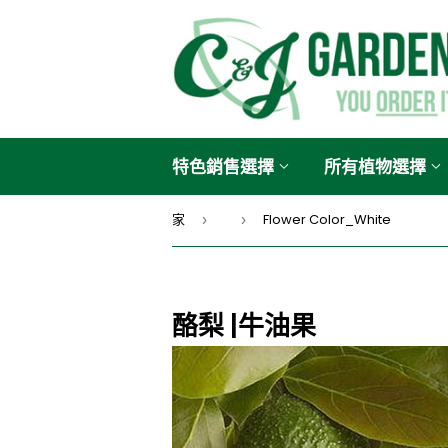
特色銷售選擇
所有植物選擇
家
Flower Color_White
›
›
酪梨 |牛油果