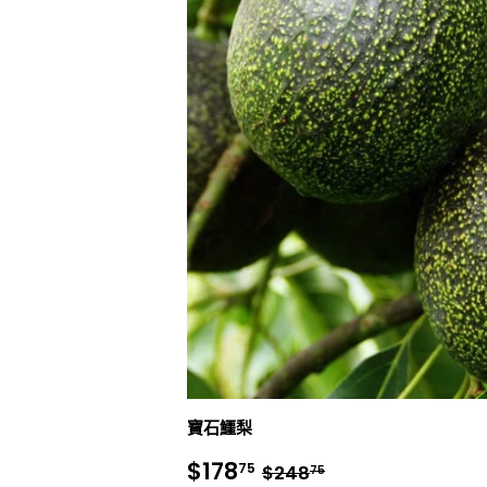
寶石鱷梨
銷
$178.75
正常價格
$248.75
$178
75
$248
75