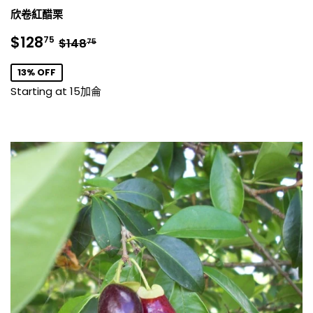
欣卷紅醋栗
銷
$128.75
正常價格
$148.75
$128
75
$148
75
售
價
13% OFF
格
Starting at 15加侖