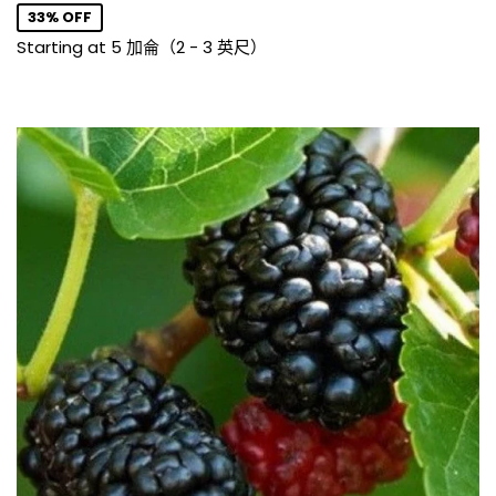
價
33% OFF
格
Starting at 5 加侖（2 - 3 英尺）