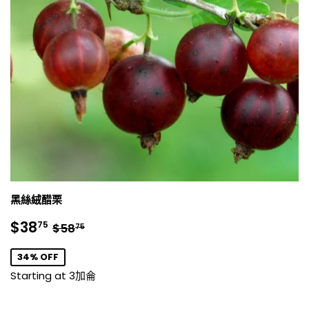
黑絲絨醋栗
銷
$38.75
正常價格
$58.75
$38
75
$58
75
售
價
34% OFF
格
Starting at 3加侖