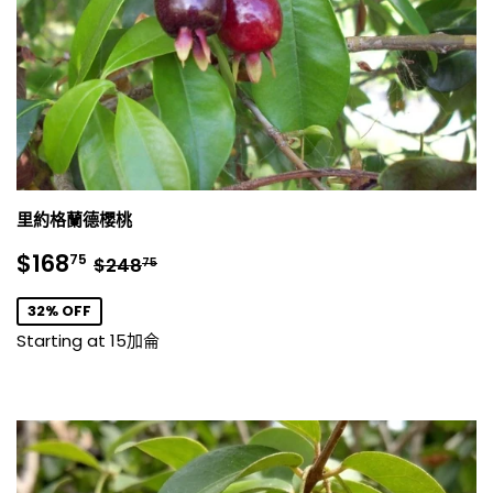
里約格蘭德櫻桃
銷
$168.75
正常價格
$248.75
$168
75
$248
75
售
價
32% OFF
格
Starting at 15加侖