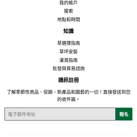
我的帳戶
搜索
地點和時間
知識
草選擇指南
草坪安裝
灌溉指南
批發與貿易諮詢
通訊註冊
了解季節性商品、促銷、新產品和園藝的一切！直接發送到您
的收件箱。
電
報名
子
郵
件