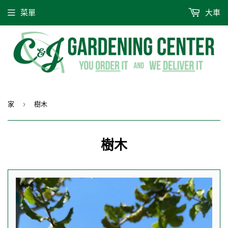
菜單
大車
家
樹木
›
樹木