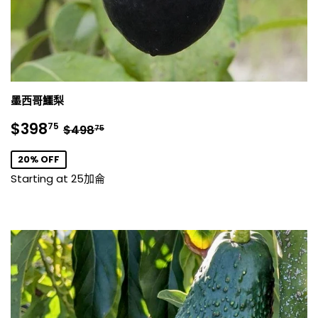
墨西哥鱷梨
銷
$398.75
正常價格
$498.75
$398
75
$498
75
售
價
20% OFF
格
Starting at 25加侖