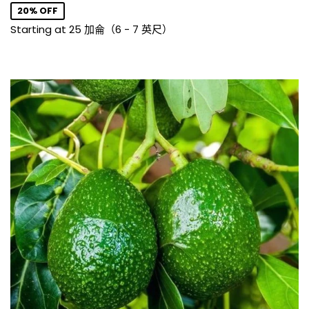
價
20% OFF
格
Starting at 25 加侖（6 - 7 英尺）