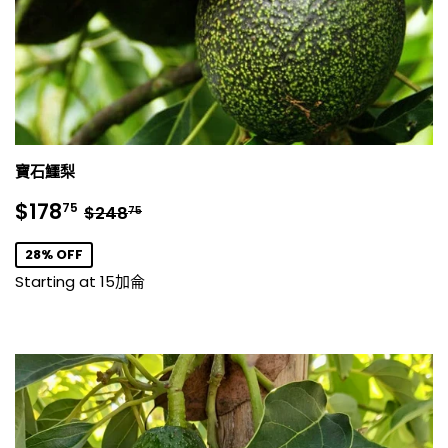
寶石鱷梨
銷
$178.75
正常價格
$248.75
$178
75
$248
75
售
價
28% OFF
格
Starting at 15加侖