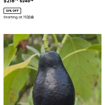
銷
$218.75
正常價格
$248.75
$218
$248
75
售
價
12% OFF
格
Starting at 15加侖