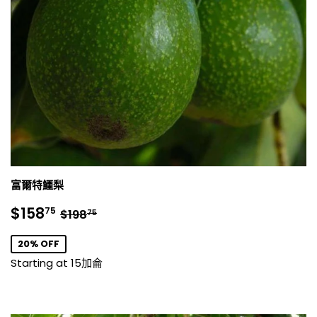
富爾特鱷梨
銷
$158.75
正常價格
$198.75
$158
75
$198
75
售
價
20% OFF
格
Starting at 15加侖