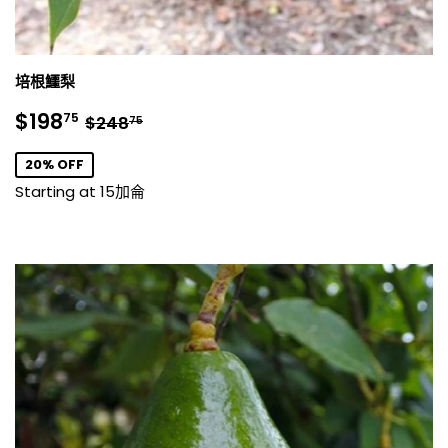
培根鱷梨
銷
$198.75
正常價格
$248.75
$198
75
$248
75
售
價
20% OFF
格
Starting at 15加侖