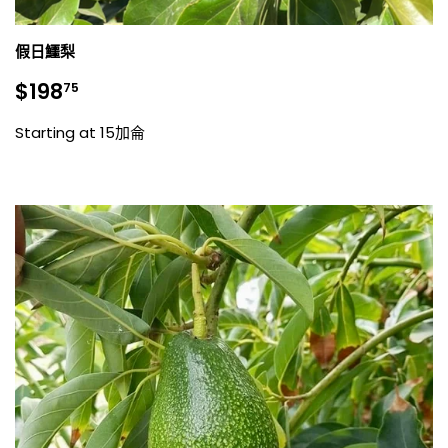
假日鱷梨
正
$198.75
$198
75
常
價
Starting at 15加侖
格