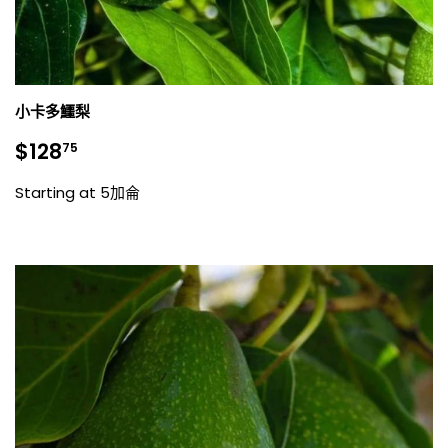
小卡多鱷梨
正
$128.75
$128
75
常
價
Starting at 5加侖
格