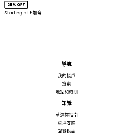
價
25% OFF
格
Starting at 5加侖
導航
我的帳戶
搜索
地點和時間
知識
草選擇指南
草坪安裝
灌溉指南