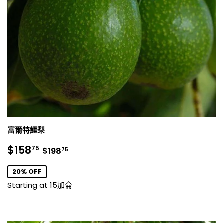
富爾特鱷梨
銷
$158.75
正常價格
$198.75
$158
75
$198
75
售
價
20% OFF
格
Starting at 15加侖