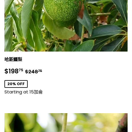
哈斯鱷梨
銷
$198.75
正常價格
$248.75
$198
75
$248
75
售
價
20% OFF
格
Starting at 15加侖