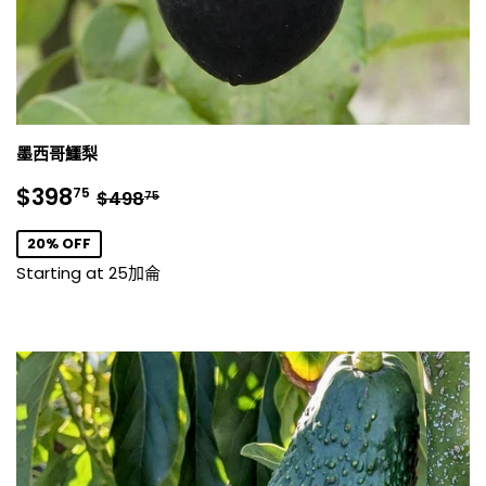
墨西哥鱷梨
銷
$398.75
正常價格
$498.75
$398
75
$498
75
售
價
20% OFF
格
Starting at 25加侖