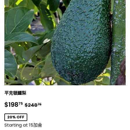
平克頓鱷梨
銷
$198.75
正常價格
$248.75
$198
75
$248
75
售
價
20% OFF
格
Starting at 15加侖