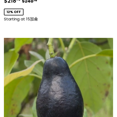
銷
$218.75
正常價格
$248.75
$218
$248
75
售
價
12% OFF
格
Starting at 15加侖