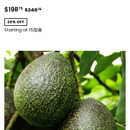
銷
$198.75
正常價格
$248.75
$198
75
$248
75
售
價
20% OFF
格
Starting at 15加侖