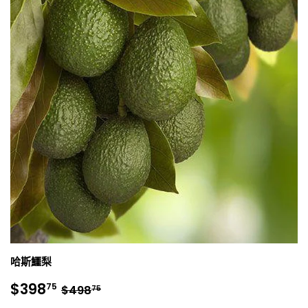
哈斯鱷梨
銷
$398.75
正常價格
$498.75
$398
75
$498
75
售