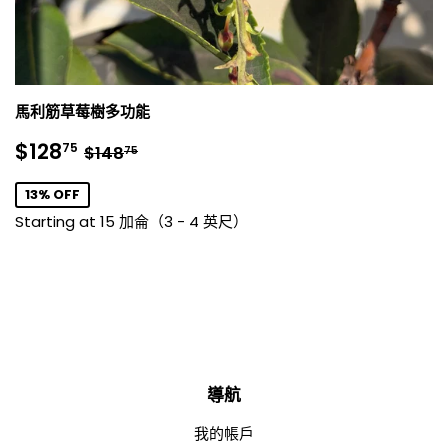
馬利筋草莓樹多功能
銷
$128.75
正常價格
$148.75
$128
75
$148
75
售
價
13% OFF
格
Starting at 15 加侖（3 - 4 英尺）
導航
我的帳戶