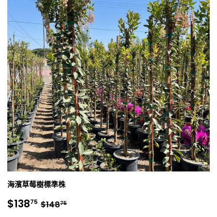
海濱草莓樹標準株
銷
$138.75
正常價格
$148.75
$138
75
$148
75
售