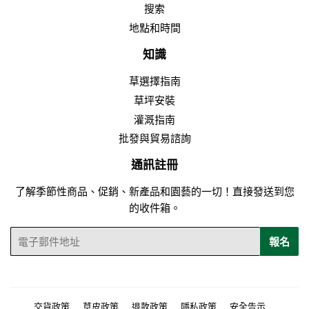
搜索
地點和時間
知識
草選擇指南
草坪安裝
灌溉指南
批發與貿易諮詢
通訊註冊
了解季節性商品、促銷、新產品和園藝的一切！直接發送到您
的收件箱。
電
報名
子
郵
件
交貨政策
草皮政策
退款政策
隱私政策
安全告示