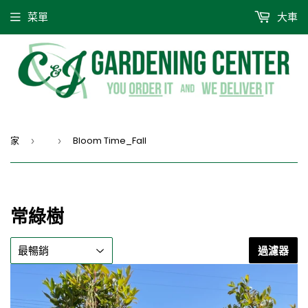
菜單
大車
家
Bloom Time_Fall
›
›
常綠樹
過濾器