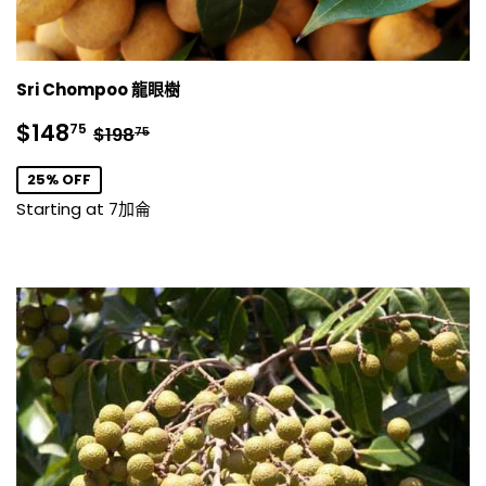
Sri Chompoo 龍眼樹
銷
$148.75
正常價格
$198.75
$148
75
$198
75
售
價
25% OFF
格
Starting at 7加侖