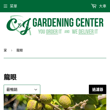
菜單
大車
家
龍眼
›
龍眼
過濾器