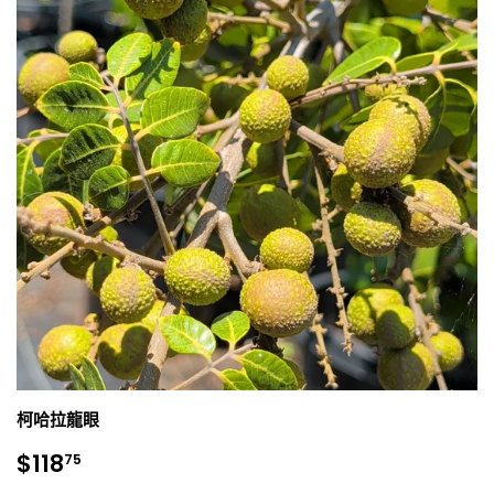
柯哈拉龍眼
銷
$118.75
$118
75
售