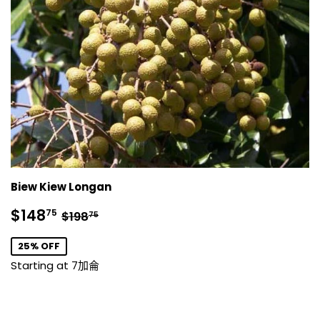
Biew Kiew Longan
銷
$148.75
正常價格
$198.75
$148
75
$198
75
售
價
25% OFF
格
Starting at 7加侖