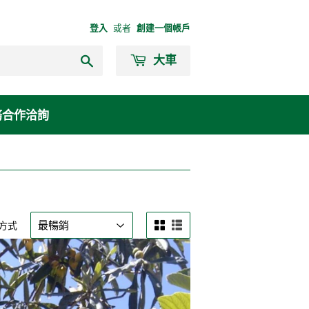
登入
或者
創建一個帳戶
搜
大車
索
務合作洽詢
方式