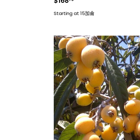
銷
$168.75
$168
售
價
Starting at 15加侖
格