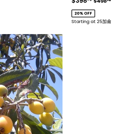
銷
$398.75
$398
$498
75
售
價
20% OFF
格
Starting at 25加侖