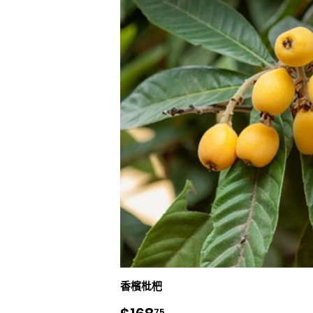
香檳枇杷
75