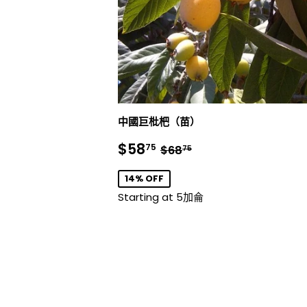
中國巨枇杷（苗）
銷
$58.75
正常價格
$68.75
$58
75
$68
75
售
價
14% OFF
格
Starting at 5加侖