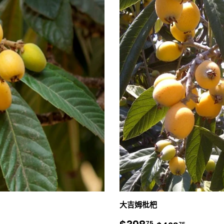
大吉姆枇杷
正常價格
$498.7
75