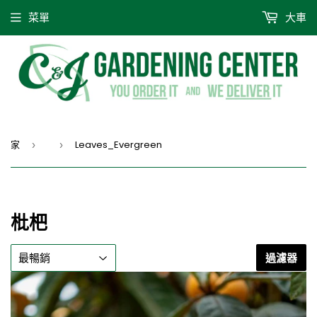
菜單
大車
家
Leaves_Evergreen
›
›
枇杷
過濾器