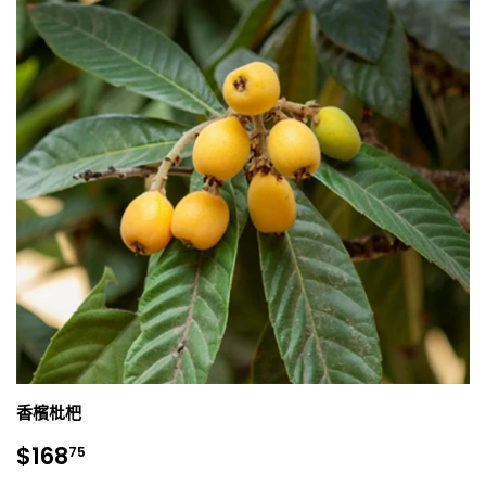
香檳枇杷
銷
$168.75
$168
75
售