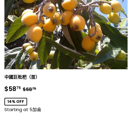
中國巨枇杷（苗）
銷
$58.75
正常價格
$68.75
$58
75
$68
75
售
價
14% OFF
格
Starting at 5加侖