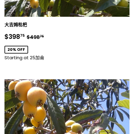
大吉姆枇杷
銷
$398.75
正常價格
$498.75
$398
75
$498
75
售
價
20% OFF
格
Starting at 25加侖