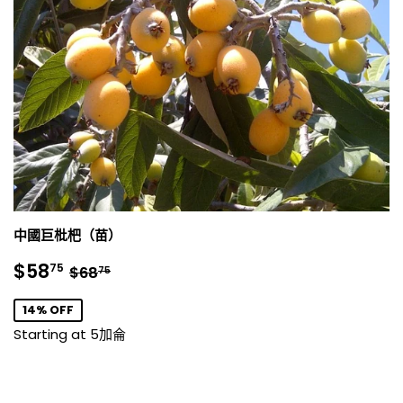
中國巨枇杷（苗）
銷
$58.75
正常價格
$68.75
$58
75
$68
75
售
價
14% OFF
格
Starting at 5加侖