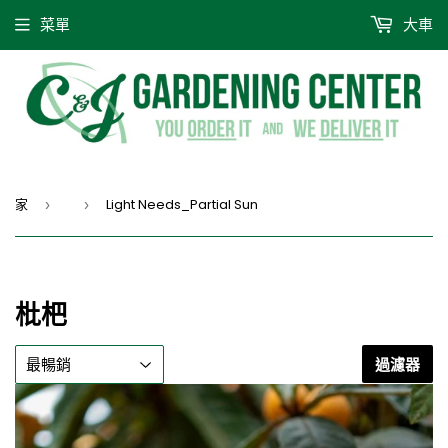
菜單
大車
家
Light Needs_Partial Sun
›
›
枇杷
過濾器