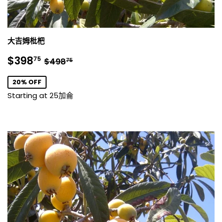
大吉姆枇杷
銷
$398.75
正常價格
$498.75
$398
75
$498
75
售
價
20% OFF
格
Starting at 25加侖