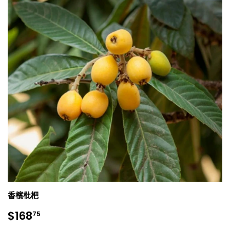
香檳枇杷
銷
$168.75
$168
75
售