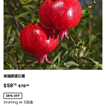
格瑞那達石榴
銷
$58.75
正常價格
$78.75
$58
75
$78
75
售
價
25% OFF
格
Starting at 5加侖