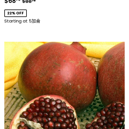
銷
$68.75
正常價格
$88.75
$68
$88
75
售
價
22% OFF
格
Starting at 5加侖