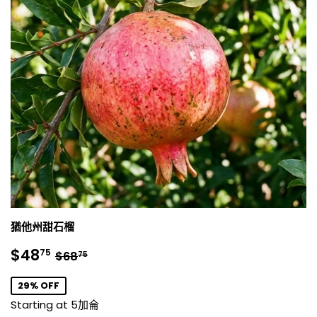
猶他州甜石榴
銷
$48.75
正常價格
$68.75
$48
75
$68
75
售
價
29% OFF
格
Starting at 5加侖