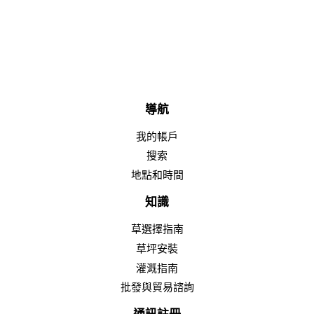
導航
我的帳戶
搜索
地點和時間
知識
草選擇指南
草坪安裝
灌溉指南
批發與貿易諮詢