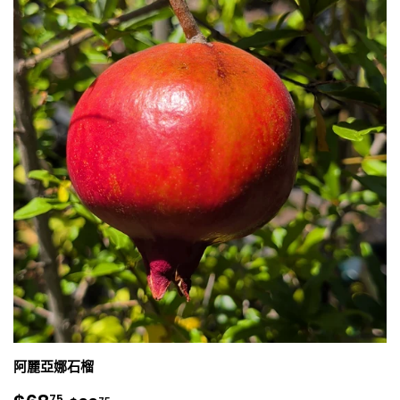
阿麗亞娜石榴
75