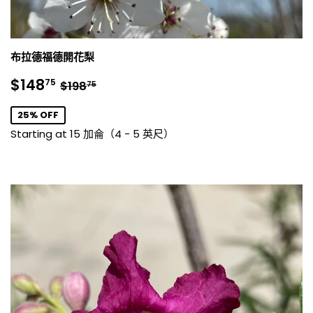
布拉德福德開花梨
銷
$148.75
正常價格
$198.75
$148
75
$198
75
售
價
25% OFF
格
Starting at 15 加侖（4 - 5 英尺）