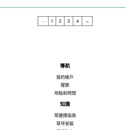
←
1
2
3
4
→
導航
我的帳戶
搜索
地點和時間
知識
草選擇指南
草坪安裝