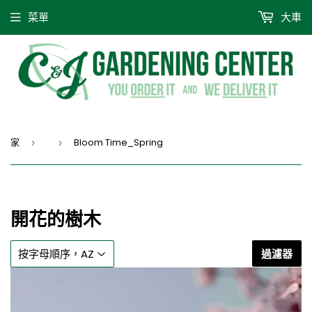
菜單
大車
家
Bloom Time_Spring
›
›
開花的樹木
過濾器