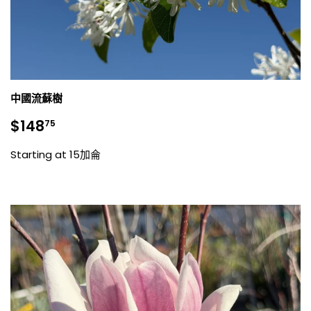
中國流蘇樹
銷
$148.75
$148
75
售
價
Starting at 15加侖
格