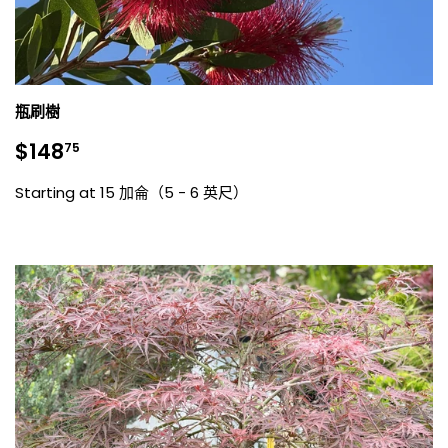
瓶刷樹
銷
$148.75
$148
75
售
價
Starting at 15 加侖（5 - 6 英尺）
格