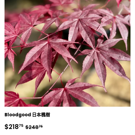
Bloodgood 日本楓樹
銷
$218.75
正常價格
$248.75
$218
75
$248
75
售