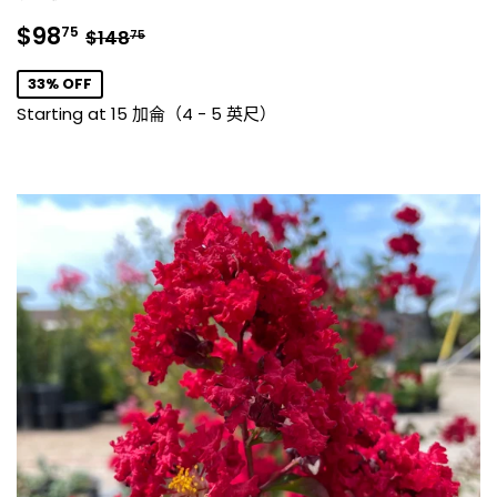
銷
$98.75
正常價格
$148.75
$98
75
$148
75
售
價
33% OFF
格
Starting at 15 加侖（4 - 5 英尺）