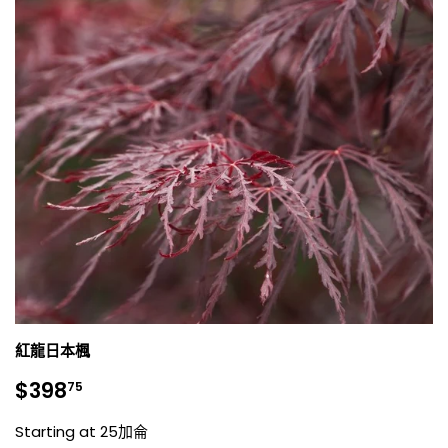
紅龍日本楓
銷
$398.75
$398
75
售
價
Starting at 25加侖