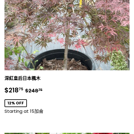
深紅皇后日本楓木
銷
$218.75
正常價格
$248.75
$218
75
$248
75
售
價
12% OFF
格
Starting at 15加侖