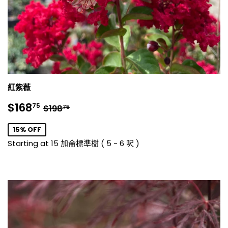
紅紫薇
銷
$168.75
正常價格
$198.75
$168
75
$198
75
售
價
15% OFF
格
Starting at 15 加侖標準樹 ( 5 - 6 呎 )