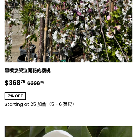
雪噴泉哭泣開花的櫻桃
銷
$368.75
正常價格
$398.75
$368
75
$398
75
售
價
7% OFF
格
Starting at 25 加侖（5 - 6 英尺）