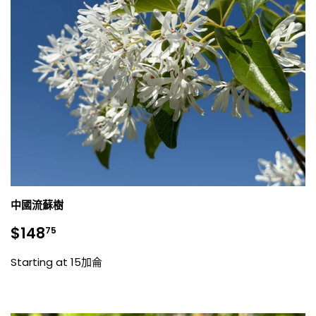
中國流蘇樹
銷
$148.75
$148
75
售
價
Starting at 15加侖
格