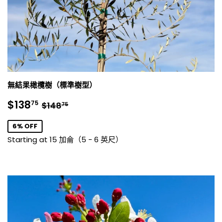
無結果橄欖樹（標準樹型）
銷
$138.75
正常價格
$148.75
$138
75
$148
75
售
價
6% OFF
格
Starting at 15 加侖（5 - 6 英尺）