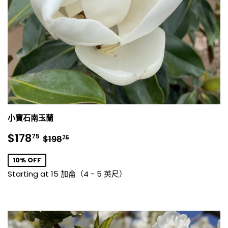
小寶石南玉蘭
銷
$178.75
正常價格
$198.75
$178
75
$198
75
售
價
10% OFF
格
Starting at 15 加侖（4 - 5 英尺）