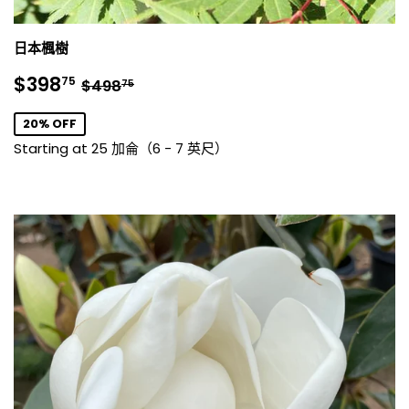
日本楓樹
銷
$398.75
正常價格
$498.75
$398
75
$498
75
售
價
20% OFF
格
Starting at 25 加侖（6 - 7 英尺）