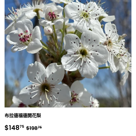
布拉德福德開花梨
銷
$148.75
正常價格
$198.75
$148
75
$198
75
售