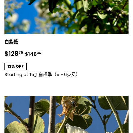
白紫薇
銷
$128.75
正常價格
$148.75
$128
75
$148
75
售
價
13% OFF
格
Starting at 15加侖標準（5 - 6英尺）