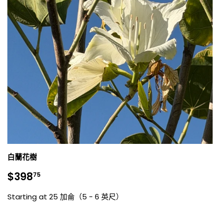
白蘭花樹
銷
$398.75
$398
75
售
價
Starting at 25 加侖（5 - 6 英尺）
格