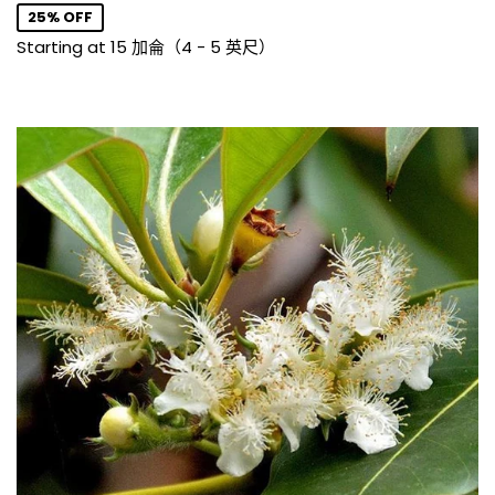
價
25% OFF
格
Starting at 15 加侖（4 - 5 英尺）