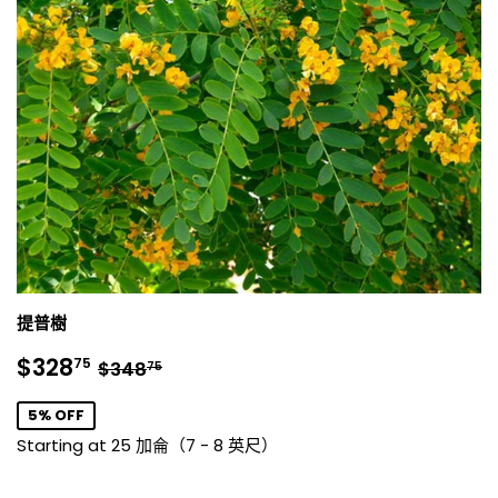
提普樹
銷
$328.75
正常價格
$348.75
$328
75
$348
75
售
價
5% OFF
格
Starting at 25 加侖（7 - 8 英尺）