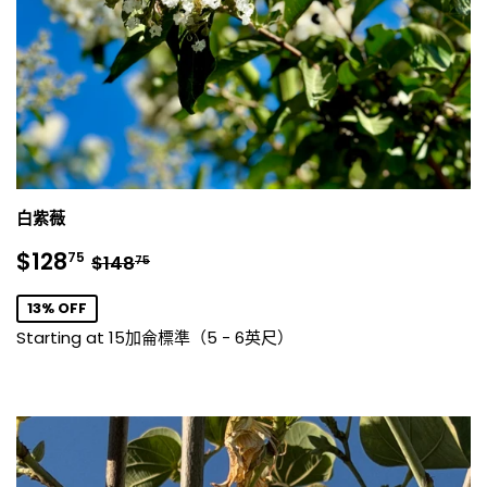
白紫薇
銷
$128.75
正常價格
$148.75
$128
75
$148
75
售
價
13% OFF
格
Starting at 15加侖標準（5 - 6英尺）