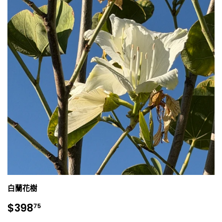
白蘭花樹
銷
$398.75
$398
75
售