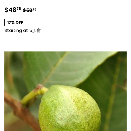
銷
$48.75
正常價格
$58.75
$48
75
$58
75
售
價
17% OFF
格
Starting at 5加侖