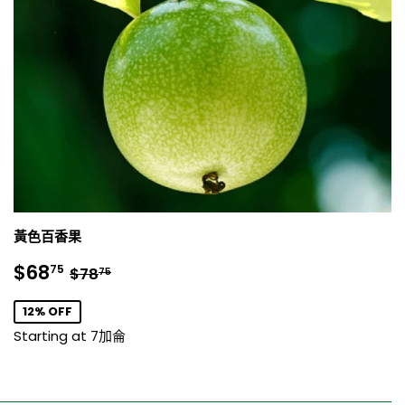
黃色百香果
銷
$68.75
正常價格
$78.75
$68
75
$78
75
售
價
12% OFF
格
Starting at 7加侖