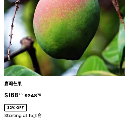
嘉莉芒果
銷
$168.75
正常價格
$248.75
$168
75
$248
75
售
價
32% OFF
格
Starting at 15加侖