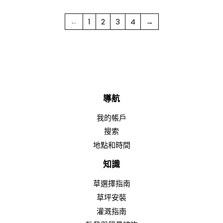
←
1
2
3
4
→
導航
我的帳戶
搜索
地點和時間
知識
草選擇指南
草坪安裝
灌溉指南