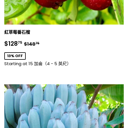
紅草莓番石榴
銷
$128.75
正常價格
$148.75
$128
75
$148
75
售
價
13% OFF
格
Starting at 15 加侖（4 - 5 英尺）