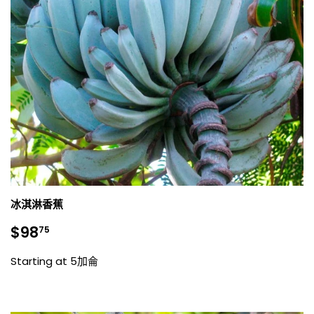
冰淇淋香蕉
銷
$98.75
$98
75
售
價
Starting at 5加侖
格