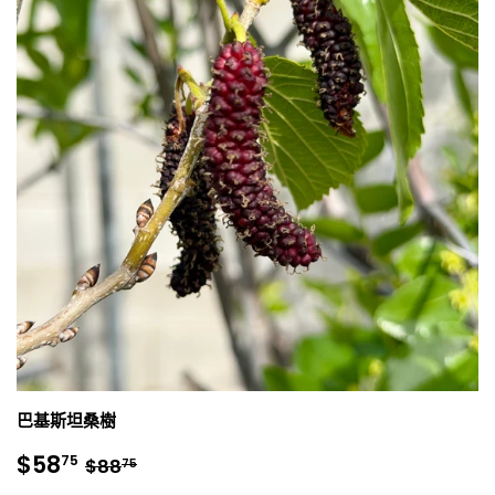
巴基斯坦桑樹
銷
$58.75
正常價格
$88.75
$58
75
$88
75
售