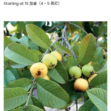
格
Starting at 15 加侖（4 - 5 英尺）