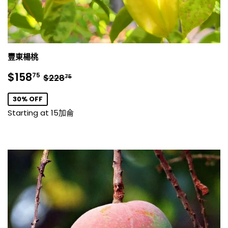
豐東楊桃
銷
$158.75
正常價格
$228.75
$158
75
$228
75
售
價
30% OFF
格
Starting at 15加侖