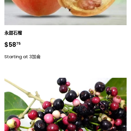
永甜石榴
正
$58.75
$58
75
常
價
Starting at 3加侖
格