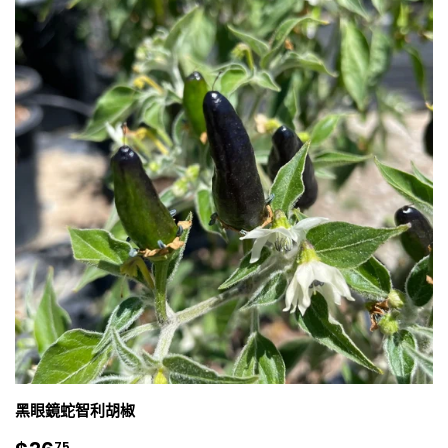
黑眼鏡蛇智利胡椒
75