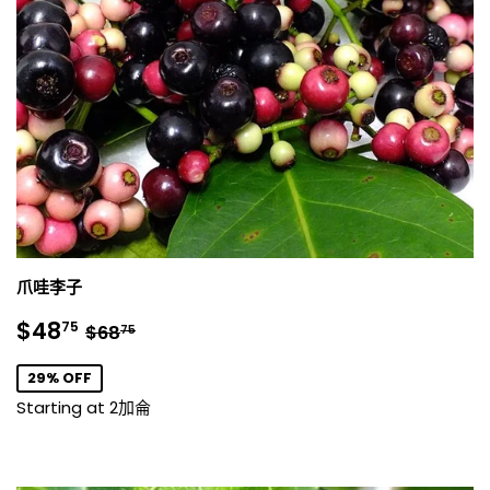
爪哇李子
銷
$48.75
正常價格
$68.75
$48
75
$68
75
售
價
29% OFF
格
Starting at 2加侖