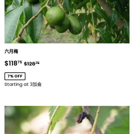
六月梅
銷
$118.75
正常價格
$128.75
$118
75
$128
75
售
價
7% OFF
格
Starting at 3加侖