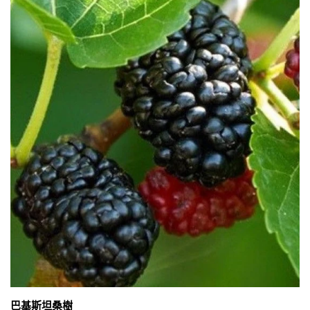
巴基斯坦桑樹