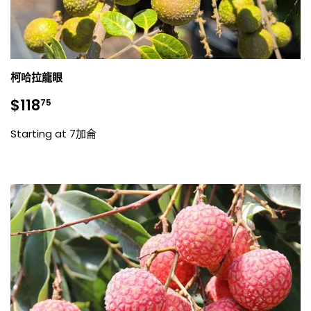
柯哈拉龍眼
銷
$118.75
$118
75
售
價
Starting at 7加侖
格