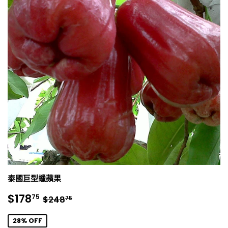
泰國巨型蠟蘋果
銷
$178.75
正常價格
$248.75
$178
75
$248
75
售
價
28% OFF