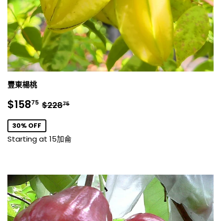
豐東楊桃
銷
$158.75
正常價格
$228.75
$158
75
$228
75
售
價
30% OFF
格
Starting at 15加侖