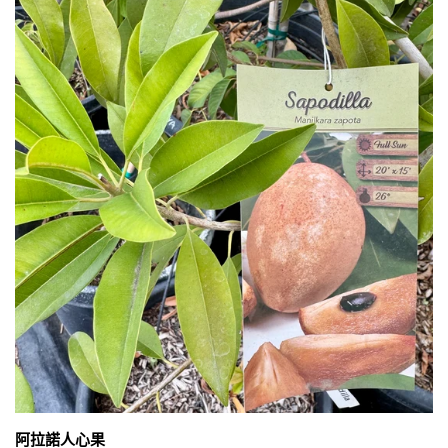
阿拉諾人心果