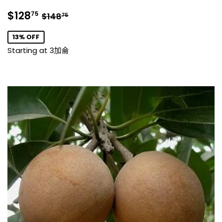
銷
$128.75
正常價格
$148.75
$128
75
$148
75
售
價
13% OFF
格
Starting at 3加侖