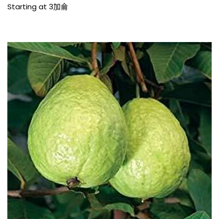
格
Starting at 3加侖