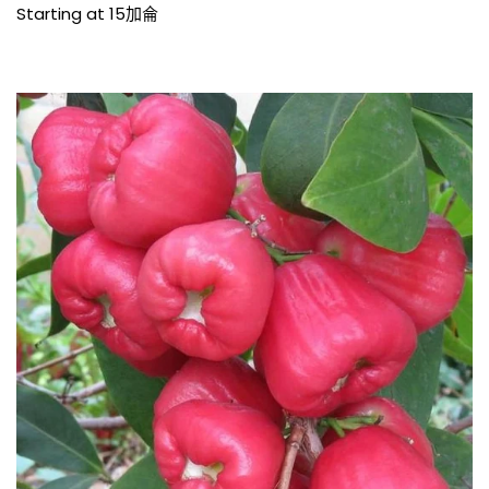
格
Starting at 15加侖