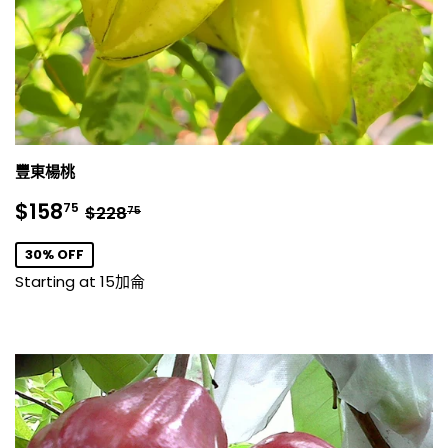
豐東楊桃
銷
$158.75
正常價格
$228.75
$158
75
$228
75
售
價
30% OFF
格
Starting at 15加侖