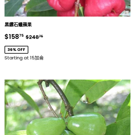
黑鑽石蠟蘋果
銷
$158.75
正常價格
$248.75
$158
75
$248
75
售
價
36% OFF
格
Starting at 15加侖