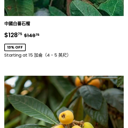
中國白番石榴
銷
$128.75
正常價格
$148.75
$128
75
$148
75
售
價
13% OFF
格
Starting at 15 加侖（4 - 5 英尺）