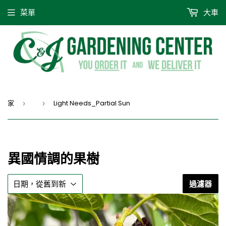
菜單
大車
家
Light Needs_Partial Sun
›
›
異國情調的果樹
過濾器