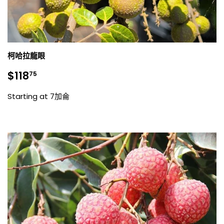
柯哈拉龍眼
銷
$118.75
$118
75
售
價
Starting at 7加侖
格