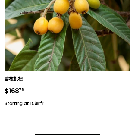
香檳枇杷
銷
$168.75
$168
75
售
價
Starting at 15加侖
格