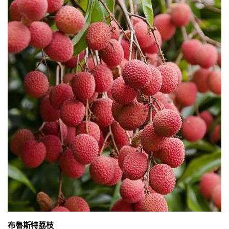
布魯斯特荔枝