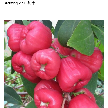
格
Starting at 15加侖