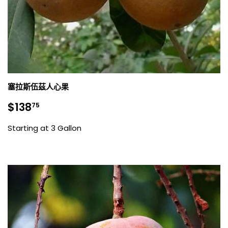
塞拉斯伍茲人心果
銷
$138.75
$138
75
售
價
Starting at 3 Gallon
格