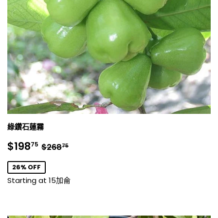
綠鑽石蓮霧
銷
$198.75
正常價格
$268.75
$198
75
$268
75
售
價
26% OFF
格
Starting at 15加侖