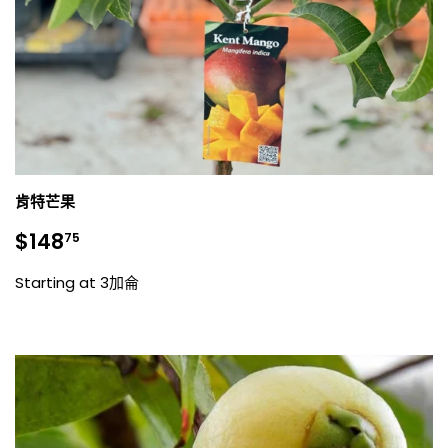
肯特芒果
銷
$148.75
$148
75
售
價
Starting at 3加侖
格