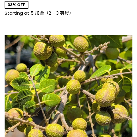
價
33% OFF
格
Starting at 5 加侖（2 - 3 英尺）