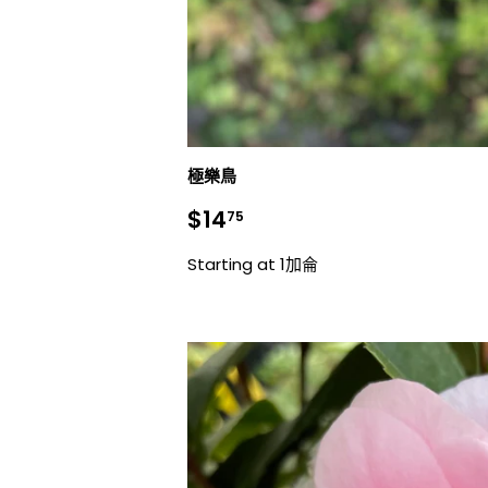
極樂鳥
銷
$14.75
$14
75
售
價
Starting at 1加侖
格