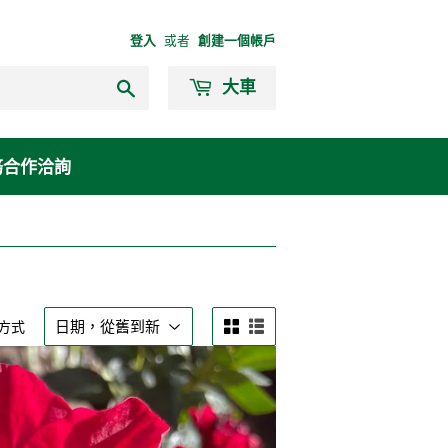
登入
或者
創建一個帳戶
搜
大車
索
務合作洽詢
方式