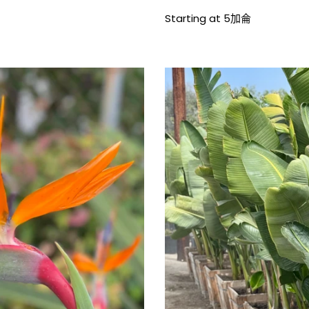
售
價
Starting at 5加侖
格