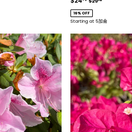
銷
$24.75
$24
$29
75
售
價
16% OFF
格
Starting at 5加侖