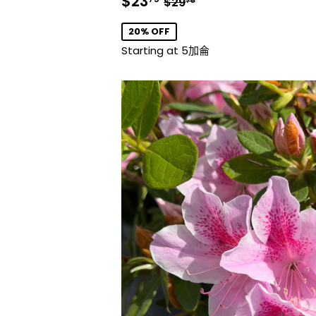
銷
$23.75
$23
$29
75
售
價
20% OFF
格
Starting at 5加侖