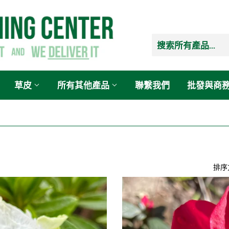
草皮
所有其他產品
聯繫我們
批發與商
排序